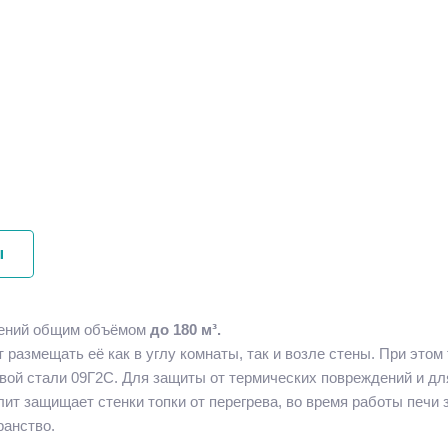
ы
щений общим объёмом
до 180 м³.
размещать её как в углу комнаты, так и возле стены. При это
овой стали 09Г2С. Для защиты от термических повреждений и дл
т защищает стенки топки от перегрева, во время работы печи 
ранство.