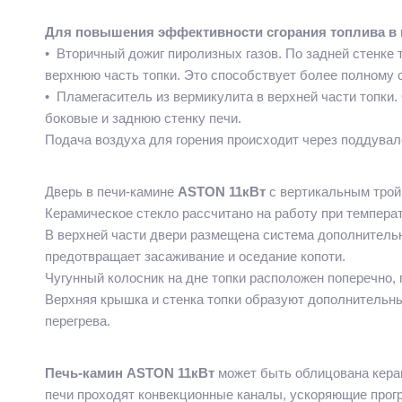
Для повышения эффективности сгорания топлива в 
• Вторичный дожиг пиролизных газов. По задней стенке
верхнюю часть топки. Это способствует более полному
• Пламегаситель из вермикулита в верхней части топки.
боковые и заднюю стенку печи.
Подача воздуха для горения происходит через поддувал
Дверь в печи-камине
ASTON 11кВт
с вертикальным трой
Керамическое стекло рассчитано на работу при температ
В верхней части двери размещена система дополнительн
предотвращает засаживание и оседание копоти.
Чугунный колосник на дне топки расположен поперечно,
Верхняя крышка и стенка топки образуют дополнительн
перегрева.
Печь-камин ASTON 11кВт
может быть облицована кера
печи проходят конвекционные каналы, ускоряющие прогр