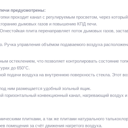
печи предусмотрены:
 топки проходит канал с регулируемым просветом, через которы
 сгоранию дымовых газов и повышению КПД печи.
 Огнестойкая плита перенаправляет поток дымовых газов, застав
о. Ручка управления объёмом подаваемого воздуха расположена
ным остеклением, что позволяет контролировать состояние топк
урах до 650°C.
ой подачи воздуха на внутреннюю поверхность стекла. Этот во
 под ним размещается удобный зольный ящик.
ый горизонтальный конвекционный канал, нагревающий воздух 
мическими плитками, а так же плитами натурального талькохло
ев помещения за счёт движения нагретого воздуха.